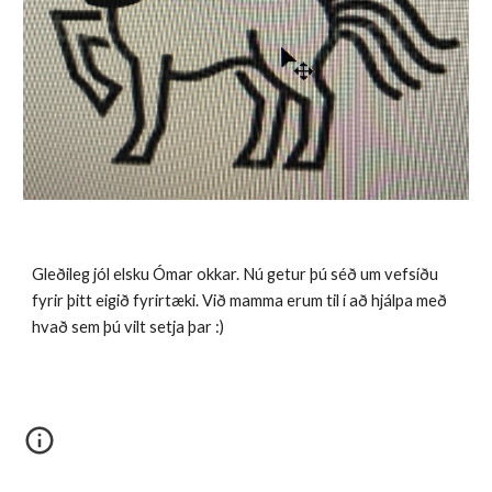
Gleðileg jól elsku Ómar okkar. Nú getur þú séð um vefsíðu 
fyrir þitt eigið fyrirtæki. Við mamma erum til í að hjálpa með 
hvað sem þú vilt setja þar :)