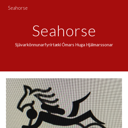
Seahorse
Skip to main content
Skip to navigation
Seahorse
Sjávarkönnunarfyrirtæki Ómars Huga Hjálmarssonar